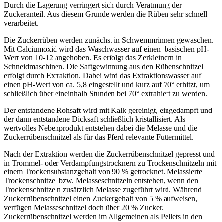
Durch die Lagerung verringert sich durch Veratmung der
Zuckeranteil. Aus diesem Grunde werden die Rüben sehr schnell
verarbeitet.
Die Zuckerrüben werden zunächst in Schwemmrinnen gewaschen.
Mit Calciumoxid wird das Waschwasser auf einen basischen pH-
Wert von 10-12 angehoben. Es erfolgt das Zerkleinern in
Schneidmaschinen. Die Saftgewinnung aus den Rübenschnitzel
erfolgt durch Extraktion. Dabei wird das Extraktionswasser auf
einen pH-Wert von ca. 5,8 eingestellt und kurz auf 70° erhitzt, um
schließlich über eineinhalb Stunden bei 70° extrahiert zu werden.
Der entstandene Rohsaft wird mit Kalk gereinigt, eingedampft und
der dann entstandene Dicksaft schließlich kristallisiert. Als
wertvolles Nebenprodukt entstehen dabei die Melasse und die
Zuckerrübenschnitzel als für das Pferd relevante Futtermittel.
Nach der Extraktion werden die Zuckerrübenschnitzel gepresst und
in Trommel- oder Verdampfungstrocknern zu Trockenschnitzeln mit
einem Trockensubstanzgehalt von 90 % getrocknet. Melassierte
Trockenschnitzel bzw. Melasseschnitzeln entstehen, wenn den
Trockenschnitzeln zusätzlich Melasse zugeführt wird. Während
Zuckerrübenschnitzel einen Zuckergehalt von 5 % aufweisen,
verfügen Melasseschnitzel doch über 20 % Zucker.
Zuckerrübenschnitzel werden im Allgemeinen als Pellets in den